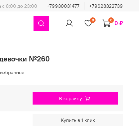
 с 8:00 до 23:00
+79930031477
+79628322739
0
0
0 ₽
 девочки №260
 избранное
В корзину
Купить в 1 клик