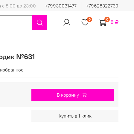
 с 8:00 до 23:00
+79930031477
+79628322739
0
0
0 ₽
годик №631
 избранное
В корзину
Купить в 1 клик