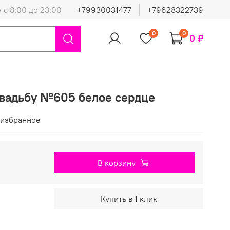
 с 8:00 до 23:00
+79930031477
+79628322739
0
0
0 ₽
свадьбу №605 белое сердце
 избранное
В корзину
Купить в 1 клик