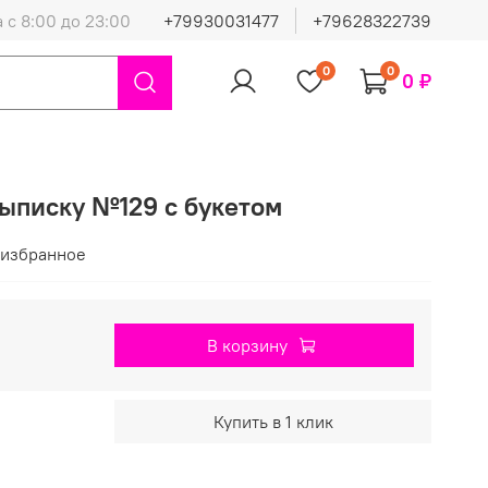
 с 8:00 до 23:00
+79930031477
+79628322739
0
0
0 ₽
выписку №129 с букетом
 избранное
В корзину
Купить в 1 клик