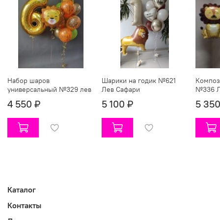
Набор шаров
Шарики на годик №621
Композ
универсальный №329 лев
Лев Сафари
№336 
4 550 ₽
5 100 ₽
5 350
Каталог
Контакты