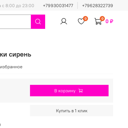
 с 8:00 до 23:00
+79930031477
+79628322739
0
0
0 ₽
ки сирень
 избранное
В корзину
Купить в 1 клик
м