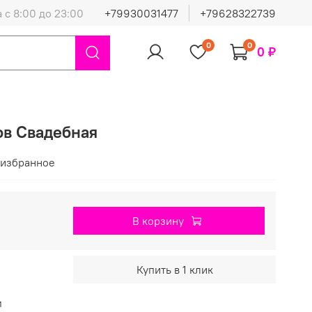
 с 8:00 до 23:00
+79930031477
+79628322739
0
0
0 ₽
ов Свадебная
 избранное
В корзину
Купить в 1 клик
м