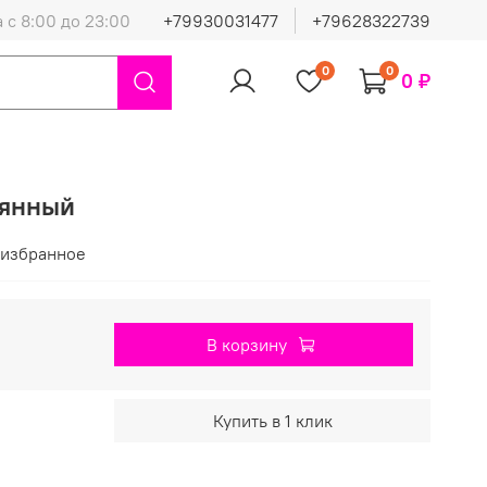
 с 8:00 до 23:00
+79930031477
+79628322739
0
0
0 ₽
лянный
 избранное
В корзину
Купить в 1 клик