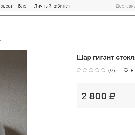
озврат
Блог
Личный кабинет
Доставка
и
Шар гигант стек
(0)
В
2 800 ₽