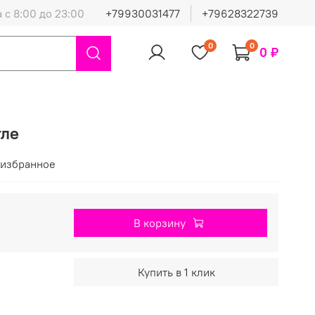
 с 8:00 до 23:00
+79930031477
+79628322739
0
0
0 ₽
тле
 избранное
В корзину
Купить в 1 клик