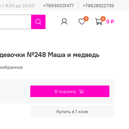
 с 8:00 до 23:00
+79930031477
+79628322739
0
0
0 ₽
 девочки №248 Маша и медведь
 избранное
В корзину
Купить в 1 клик